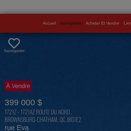
Accueil
Inscriptions
Acheter Et Vendre
Lie
Sauvegarder
À Vendre
399 000 $
1721Z - 1721AZ ROUTE DU NORD ,
BROWNSBURG-CHATHAM, QC J8G1E2
rue Eva