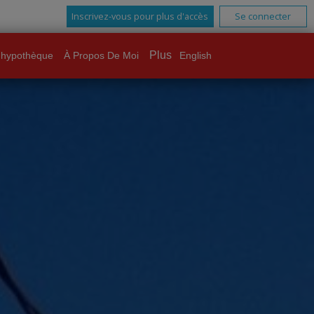
Inscrivez-vous pour plus d'accès
Se connecter
Plus
'hypothèque
À Propos De Moi
English