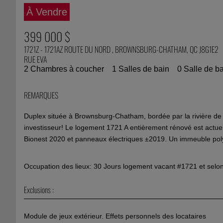
À Vendre
399 000 $
1721Z - 1721AZ ROUTE DU NORD , BROWNSBURG-CHATHAM, QC J8G1E2
RUE EVA
2 Chambres à coucher
1 Salles de bain
0 Salle de ba
REMARQUES
Duplex située à Brownsburg-Chatham, bordée par la rivière de l'
investisseur! Le logement 1721 A entièrement rénové est actuell
Bionest 2020 et panneaux électriques ±2019. Un immeuble polyva
Occupation des lieux: 30 Jours logement vacant #1721 et selo
Exclusions :
Module de jeux extérieur. Effets personnels des locataires