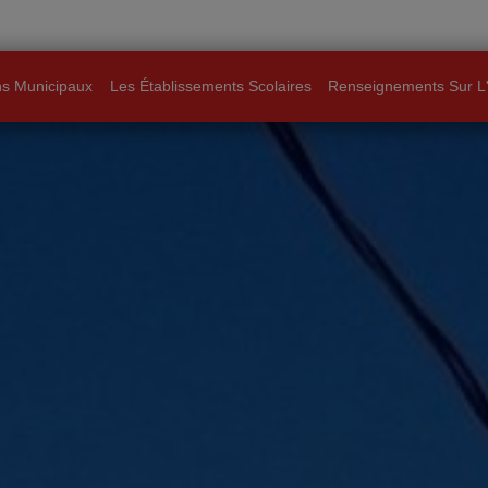
ns Municipaux
Les Établissements Scolaires
Renseignements Sur L