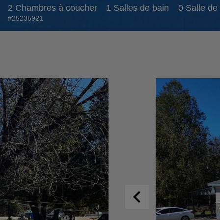
2 Chambres à coucher
1 Salles de bain
0 Salle de 
#25235921
chevron_left