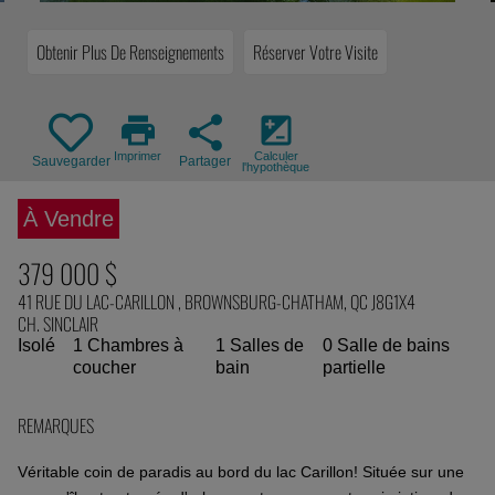
Obtenir Plus De Renseignements
Réserver Votre Visite
print
share
iso
Imprimer
Calculer
Sauvegarder
Partager
l'hypothèque
À Vendre
379 000 $
41 RUE DU LAC-CARILLON , BROWNSBURG-CHATHAM, QC J8G1X4
CH. SINCLAIR
Isolé
1 Chambres à
1 Salles de
0 Salle de bains
coucher
bain
partielle
REMARQUES
Véritable coin de paradis au bord du lac Carillon! Située sur une