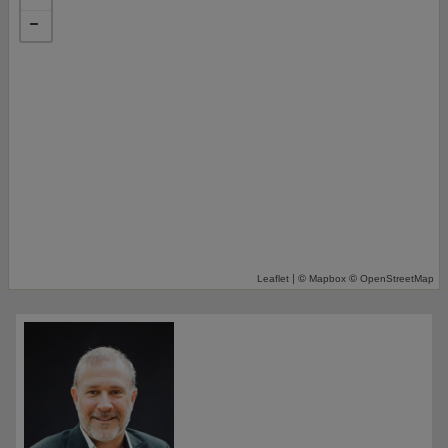
| ©
©
Leaflet
Mapbox
OpenStreetMap