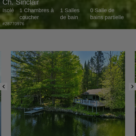
Ch. Sinclair
Isolé
1 Chambres à
1 Salles
0 Salle de
coucher
de bain
bains partielle
#28770976
chevron_left
chevron_right