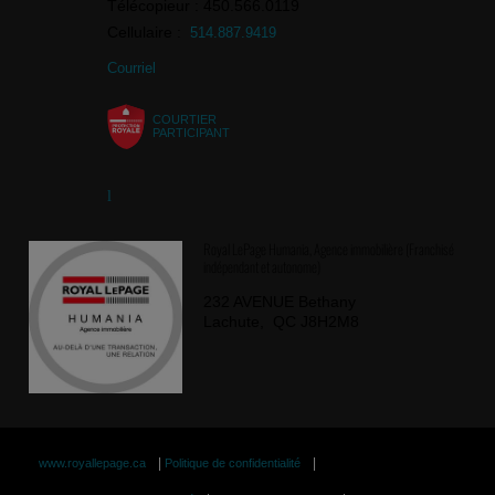
Télécopieur : 450.566.0119
Cellulaire :
514.887.9419
Courriel
COURTIER
PARTICIPANT
Royal LePage Humania, Agence immobilière (Franchisé
indépendant et autonome)
232 AVENUE Bethany
Lachute, QC J8H2M8
|
|
www.royallepage.ca
Politique de confidentialité