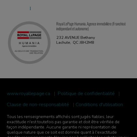
Royal LePage Humania, Agence immobilière (Franchisé
indépendant et autonome)
232 AVENUE Bethany
Lachute, QC J8H2M8
www.royallepage.ca
|
Politique de confidentialité
|
Clause de non-responsabilité
|
Conditions d'utilisation
Tous les renseignements affichés sont jugés fiables; leur
exactitude n'est toutefois pas garantie et doit être vérifiée de
façon indépendante. Aucune garantie ni représentation de
quelque nature que ce soit est donnée quant à l'exactitude