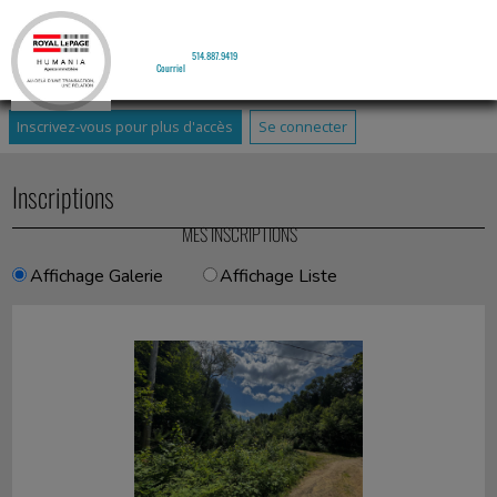
LUC GIRARD
Courtier Immobilier
Cellulaire :
514.887.9419
Courriel
Inscrivez-vous pour plus d'accès
Se connecter
Inscriptions
MES INSCRIPTIONS
Affichage Galerie
Affichage Liste