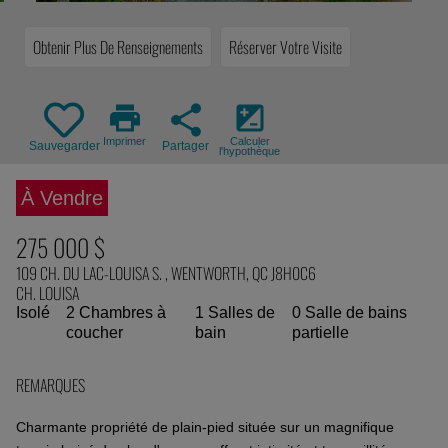
Obtenir Plus De Renseignements
Réserver Votre Visite
print
share
iso
Imprimer
Calculer
Sauvegarder
Partager
l'hypothèque
À Vendre
275 000 $
109 CH. DU LAC-LOUISA S. , WENTWORTH, QC J8H0C6
CH. LOUISA
Isolé
2 Chambres à
1 Salles de
0 Salle de bains
coucher
bain
partielle
REMARQUES
Charmante propriété de plain-pied située sur un magnifique