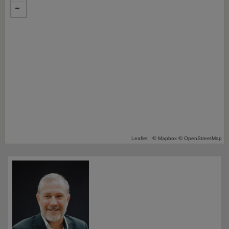
| ©
©
Leaflet
Mapbox
OpenStreetMap