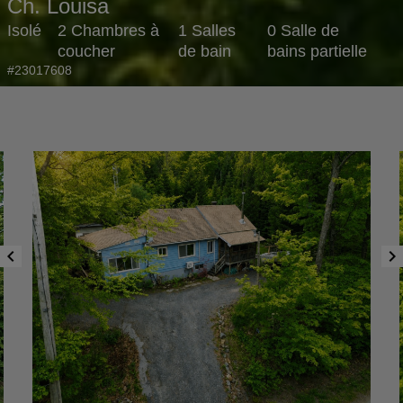
Ch. Louisa
Isolé
2 Chambres à
1 Salles
0 Salle de
coucher
de bain
bains partielle
#23017608
chevron_left
chevron_right