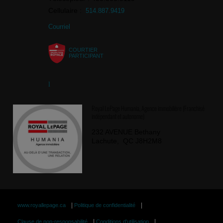
Cellulaire :
514.887.9419
Courriel
COURTIER
PARTICIPANT
Royal LePage Humania, Agence immobilière (Franchisé
indépendant et autonome)
232 AVENUE Bethany
Lachute, QC J8H2M8
|
|
www.royallepage.ca
Politique de confidentialité
|
|
Clause de non-responsabilité
Conditions d'utilisation